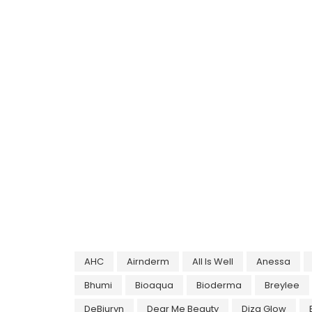
AHC
Airnderm
All Is Well
Anessa
Bhumi
Bioaqua
Bioderma
Breylee
DeBiuryn
Dear Me Beauty
Diza Glow