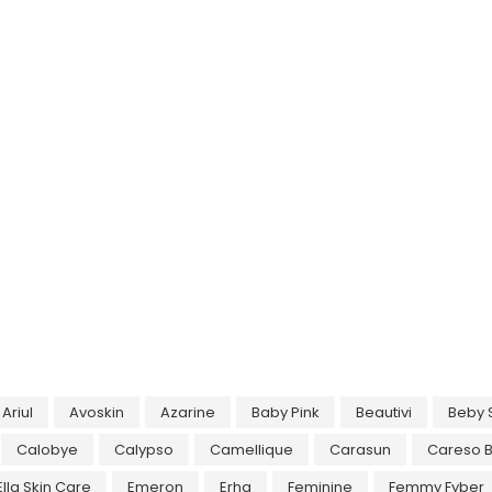
Ariul
Avoskin
Azarine
Baby Pink
Beautivi
Beby 
Calobye
Calypso
Camellique
Carasun
Careso 
Ella Skin Care
Emeron
Erha
Feminine
Femmy Fyber