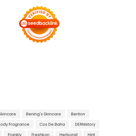
Skincare
Bening's Skincare
Benton
Body Fragrance
Cos De Baha
DERMstory
Frankly
Freshkon
Herborist
Hint