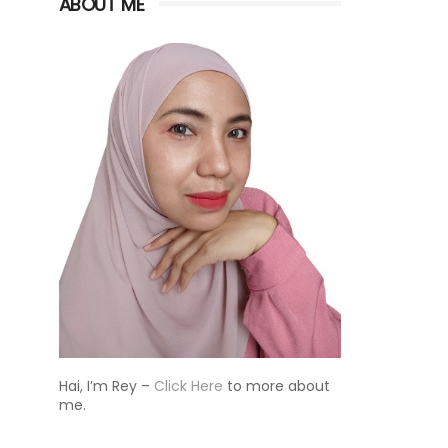
ABOUT ME
Hai, I’m Rey –
Click Here
to more about
me.