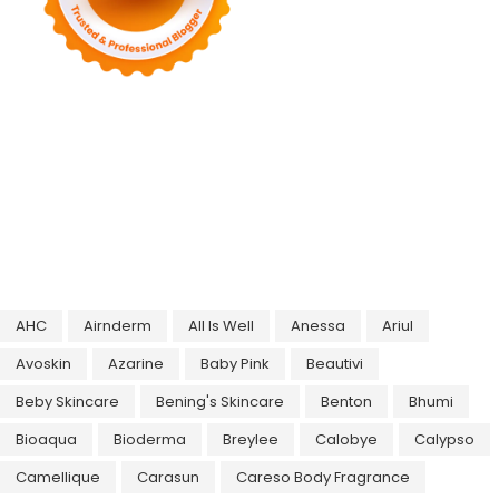
AHC
Airnderm
All Is Well
Anessa
Ariul
Avoskin
Azarine
Baby Pink
Beautivi
Beby Skincare
Bening's Skincare
Benton
Bhumi
Bioaqua
Bioderma
Breylee
Calobye
Calypso
Camellique
Carasun
Careso Body Fragrance