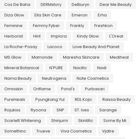
Cos De Baha
DERMstory
DeBiuryn
Dear Me Beauty
Diza Glow
Ella Skin Care
Emeron
Erha
Feminine
Femmy Fyber
Frankly
Freshkon
Herborist
Hint
Implora
Kindy Glow
L'Oreal
La Roche-Posay
Lacoco
Love Beauty And Planet
MS Glow
Mamonde
Maresha Skincare
Mediheal
Mineral Botanical
N'PURE
Nacific
Nadi
Nama Beauty
Neutrogena
Note Cosmetics
Omniskin
Oriflame
Pond's
Purbasari
PureHeals
Pyungkang Yul
RDL Kojic
Raissa Beauty
Rojukiss
Ryoona
SNP
ST. Ives
Sarange
Scarlett Whitening
Shinjumi
Skintific
Some By Mi
Somethinc
Trueve
Viva Cosmetics
Vjatre