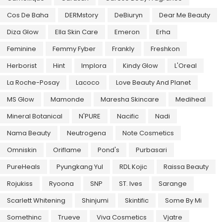
Cos De Baha
DERMstory
DeBiuryn
Dear Me Beauty
Diza Glow
Ella Skin Care
Emeron
Erha
Feminine
Femmy Fyber
Frankly
Freshkon
Herborist
Hint
Implora
Kindy Glow
L'Oreal
La Roche-Posay
Lacoco
Love Beauty And Planet
MS Glow
Mamonde
Maresha Skincare
Mediheal
Mineral Botanical
N'PURE
Nacific
Nadi
Nama Beauty
Neutrogena
Note Cosmetics
Omniskin
Oriflame
Pond's
Purbasari
PureHeals
Pyungkang Yul
RDL Kojic
Raissa Beauty
Rojukiss
Ryoona
SNP
ST. Ives
Sarange
Scarlett Whitening
Shinjumi
Skintific
Some By Mi
Somethinc
Trueve
Viva Cosmetics
Vjatre