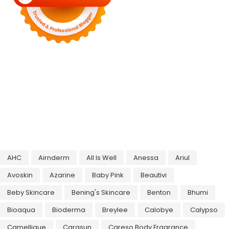
AHC
Airnderm
All Is Well
Anessa
Ariul
Avoskin
Azarine
Baby Pink
Beautivi
Beby Skincare
Bening's Skincare
Benton
Bhumi
Bioaqua
Bioderma
Breylee
Calobye
Calypso
Camellique
Carasun
Careso Body Fragrance