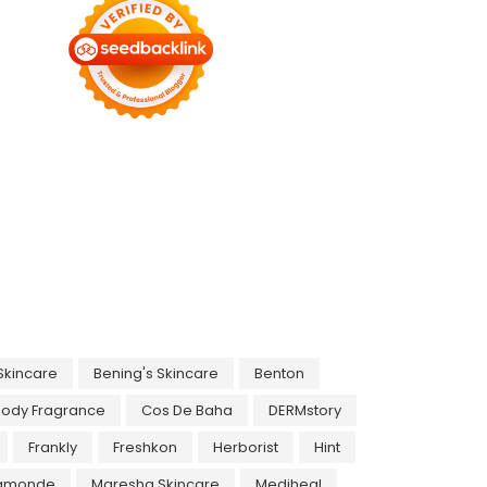
Skincare
Bening's Skincare
Benton
Body Fragrance
Cos De Baha
DERMstory
Frankly
Freshkon
Herborist
Hint
amonde
Maresha Skincare
Mediheal