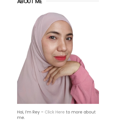
ABOUT ME
Hai, I’m Rey –
Click Here
to more about
me.