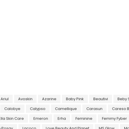
Ariul
Avoskin
Azarine
Baby Pink
Beautivi
Beby 
Calobye
Calypso
Camellique
Carasun
Careso 
Ella Skin Care
Emeron
Erha
Feminine
Femmy Fyber
-Posay
Lacoco
Love Beauty And Planet
MS Glow
M