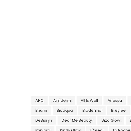
AHC
Airnderm
All Is Well
Anessa
Bhumi
Bioaqua
Bioderma
Breylee
DeBiuryn
Dear Me Beauty
Diza Glow
Implora
Kindy Glow
L'Oreal
La Roche