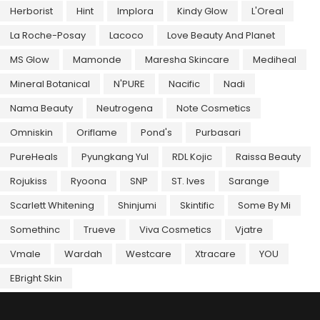
Herborist
Hint
Implora
Kindy Glow
L'Oreal
La Roche-Posay
Lacoco
Love Beauty And Planet
MS Glow
Mamonde
Maresha Skincare
Mediheal
Mineral Botanical
N'PURE
Nacific
Nadi
Nama Beauty
Neutrogena
Note Cosmetics
Omniskin
Oriflame
Pond's
Purbasari
PureHeals
Pyungkang Yul
RDL Kojic
Raissa Beauty
Rojukiss
Ryoona
SNP
ST. Ives
Sarange
Scarlett Whitening
Shinjumi
Skintific
Some By Mi
Somethinc
Trueve
Viva Cosmetics
Vjatre
Vmale
Wardah
Westcare
Xtracare
YOU
EBright Skin