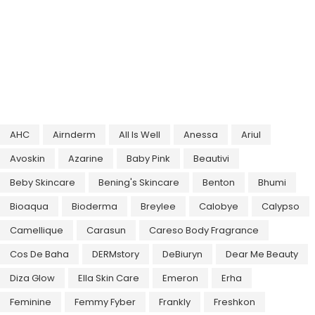
AHC
Airnderm
All Is Well
Anessa
Ariul
Avoskin
Azarine
Baby Pink
Beautivi
Beby Skincare
Bening's Skincare
Benton
Bhumi
Bioaqua
Bioderma
Breylee
Calobye
Calypso
Camellique
Carasun
Careso Body Fragrance
Cos De Baha
DERMstory
DeBiuryn
Dear Me Beauty
Diza Glow
Ella Skin Care
Emeron
Erha
Feminine
Femmy Fyber
Frankly
Freshkon