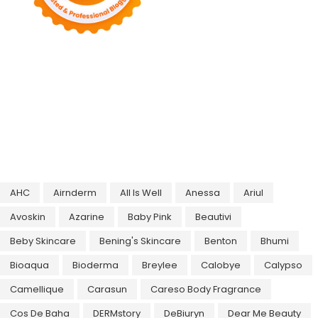
AHC
Airnderm
All Is Well
Anessa
Ariul
Avoskin
Azarine
Baby Pink
Beautivi
Beby Skincare
Bening's Skincare
Benton
Bhumi
Bioaqua
Bioderma
Breylee
Calobye
Calypso
Camellique
Carasun
Careso Body Fragrance
Cos De Baha
DERMstory
DeBiuryn
Dear Me Beauty