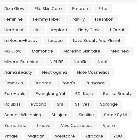
Diza Glow
Ella Skin Care
Emeron
Erha
Feminine
Femmy Fyber
Frankly
Freshkon
Herborist
Hint
Implora
Kindy Glow
L'Oreal
La Roche-Posay
Lacoco
Love Beauty And Planet
MS Glow
Mamonde
Maresha Skincare
Mediheal
Mineral Botanical
N'PURE
Nacific
Nadi
Nama Beauty
Neutrogena
Note Cosmetics
Omniskin
Oriflame
Pond's
Purbasari
PureHeals
Pyungkang Yul
RDL Kojic
Raissa Beauty
Rojukiss
Ryoona
SNP
ST. Ives
Sarange
Scarlett Whitening
Shinjumi
Skintific
Some By Mi
Somethinc
Trueve
Viva Cosmetics
Vjatre
Vmale
Wardah
Westcare
Xtracare
YOU