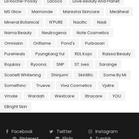
La Roche-Posay
Lacoco
Love Beauty And Planet
MS Glow
Mamonde
Maresha Skincare
Mediheal
Mineral Botanical
N'PURE
Nacific
Nadi
Nama Beauty
Neutrogena
Note Cosmetics
Omniskin
Oriflame
Pond's
Purbasari
PureHeals
Pyungkang Yul
RDL Kojic
Raissa Beauty
Rojukiss
Ryoona
SNP
ST. Ives
Sarange
Scarlett Whitening
Shinjumi
Skintific
Some By Mi
Somethinc
Trueve
Viva Cosmetics
Vjatre
Vmale
Wardah
Westcare
Xtracare
YOU
EBright Skin
Facebook
Twitter
Instagram
Pinterest
Flickr
Tumblr