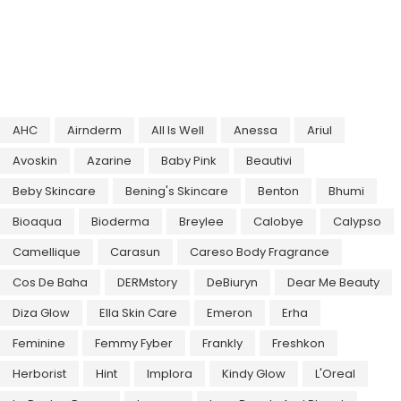
AHC
Airnderm
All Is Well
Anessa
Ariul
Avoskin
Azarine
Baby Pink
Beautivi
Beby Skincare
Bening's Skincare
Benton
Bhumi
Bioaqua
Bioderma
Breylee
Calobye
Calypso
Camellique
Carasun
Careso Body Fragrance
Cos De Baha
DERMstory
DeBiuryn
Dear Me Beauty
Diza Glow
Ella Skin Care
Emeron
Erha
Feminine
Femmy Fyber
Frankly
Freshkon
Herborist
Hint
Implora
Kindy Glow
L'Oreal