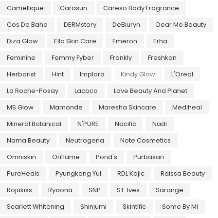
Camellique
Carasun
Careso Body Fragrance
Cos De Baha
DERMstory
DeBiuryn
Dear Me Beauty
Diza Glow
Ella Skin Care
Emeron
Erha
Feminine
Femmy Fyber
Frankly
Freshkon
Herborist
Hint
Implora
Kindy Glow
L'Oreal
La Roche-Posay
Lacoco
Love Beauty And Planet
MS Glow
Mamonde
Maresha Skincare
Mediheal
Mineral Botanical
N'PURE
Nacific
Nadi
Nama Beauty
Neutrogena
Note Cosmetics
Omniskin
Oriflame
Pond's
Purbasari
PureHeals
Pyungkang Yul
RDL Kojic
Raissa Beauty
Rojukiss
Ryoona
SNP
ST. Ives
Sarange
Scarlett Whitening
Shinjumi
Skintific
Some By Mi