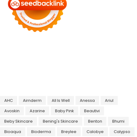
AHC
Airnderm
All Is Well
Anessa
Ariul
Avoskin
Azarine
Baby Pink
Beautivi
Beby Skincare
Bening's Skincare
Benton
Bhumi
Bioaqua
Bioderma
Breylee
Calobye
Calypso