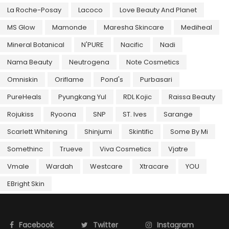
La Roche-Posay
Lacoco
Love Beauty And Planet
MS Glow
Mamonde
Maresha Skincare
Mediheal
Mineral Botanical
N'PURE
Nacific
Nadi
Nama Beauty
Neutrogena
Note Cosmetics
Omniskin
Oriflame
Pond's
Purbasari
PureHeals
Pyungkang Yul
RDL Kojic
Raissa Beauty
Rojukiss
Ryoona
SNP
ST. Ives
Sarange
Scarlett Whitening
Shinjumi
Skintific
Some By Mi
Somethinc
Trueve
Viva Cosmetics
Vjatre
Vmale
Wardah
Westcare
Xtracare
YOU
EBright Skin
Facebook
Twitter
Instagram