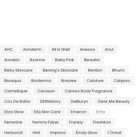
AHC
Airnderm
All Is Well
Anessa
Ariul
Avoskin
Azarine
Baby Pink
Beautivi
Beby Skincare
Bening's Skincare
Benton
Bhumi
Bioaqua
Bioderma
Breylee
Calobye
Calypso
Camellique
Carasun
Careso Body Fragrance
Cos De Baha
DERMstory
DeBiuryn
Dear Me Beauty
Diza Glow
Ella Skin Care
Emeron
Erha
Feminine
Femmy Fyber
Frankly
Freshkon
Herborist
Hint
Implora
Kindy Glow
L'Oreal