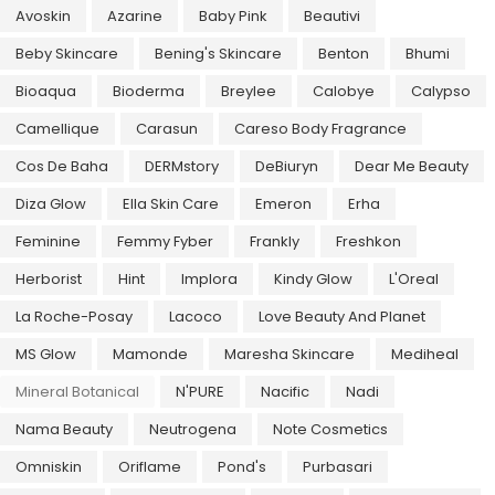
Avoskin
Azarine
Baby Pink
Beautivi
Beby Skincare
Bening's Skincare
Benton
Bhumi
Bioaqua
Bioderma
Breylee
Calobye
Calypso
Camellique
Carasun
Careso Body Fragrance
Cos De Baha
DERMstory
DeBiuryn
Dear Me Beauty
Diza Glow
Ella Skin Care
Emeron
Erha
Feminine
Femmy Fyber
Frankly
Freshkon
Herborist
Hint
Implora
Kindy Glow
L'Oreal
La Roche-Posay
Lacoco
Love Beauty And Planet
MS Glow
Mamonde
Maresha Skincare
Mediheal
Mineral Botanical
N'PURE
Nacific
Nadi
Nama Beauty
Neutrogena
Note Cosmetics
Omniskin
Oriflame
Pond's
Purbasari