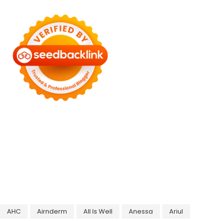
AHC
Airnderm
All Is Well
Anessa
Ariul