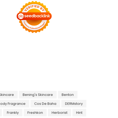
Skincare
Bening's Skincare
Benton
Body Fragrance
Cos De Baha
DERMstory
Frankly
Freshkon
Herborist
Hint