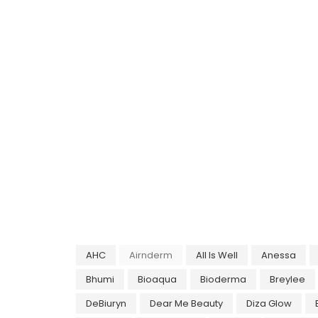
AHC
Airnderm
All Is Well
Anessa
Bhumi
Bioaqua
Bioderma
Breylee
DeBiuryn
Dear Me Beauty
Diza Glow