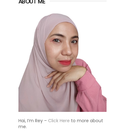
ABOUT ME
Hai, I’m Rey –
Click Here
to more about
me.