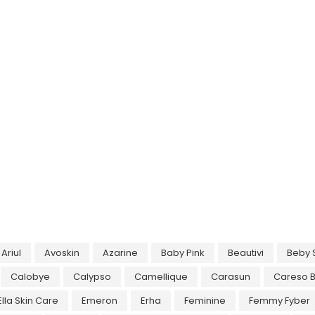
Ariul
Avoskin
Azarine
Baby Pink
Beautivi
Beby 
Calobye
Calypso
Camellique
Carasun
Careso 
Ella Skin Care
Emeron
Erha
Feminine
Femmy Fyber