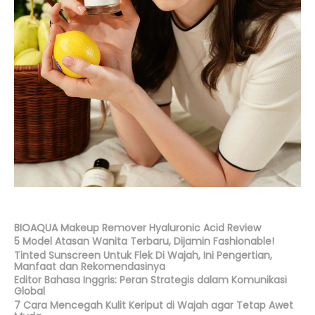
BIOAQUA Makeup Remover Hyaluronic Acid Review
5 Model Atasan Wanita Terbaru, Dijamin Fashionable!
Tinted Sunscreen Untuk Flek Di Wajah, Ini Pengertian,
Manfaat dan Rekomendasinya
Editor Bahasa Inggris: Peran Strategis dalam Komunikasi
Global
7 Cara Mencegah Kulit Keriput di Wajah agar Tetap Awet