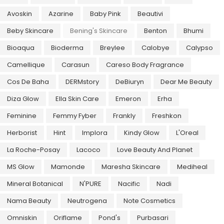
Avoskin
Azarine
Baby Pink
Beautivi
Beby Skincare
Bening's Skincare
Benton
Bhumi
Bioaqua
Bioderma
Breylee
Calobye
Calypso
Camellique
Carasun
Careso Body Fragrance
Cos De Baha
DERMstory
DeBiuryn
Dear Me Beauty
Diza Glow
Ella Skin Care
Emeron
Erha
Feminine
Femmy Fyber
Frankly
Freshkon
Herborist
Hint
Implora
Kindy Glow
L'Oreal
La Roche-Posay
Lacoco
Love Beauty And Planet
MS Glow
Mamonde
Maresha Skincare
Mediheal
Mineral Botanical
N'PURE
Nacific
Nadi
Nama Beauty
Neutrogena
Note Cosmetics
Omniskin
Oriflame
Pond's
Purbasari