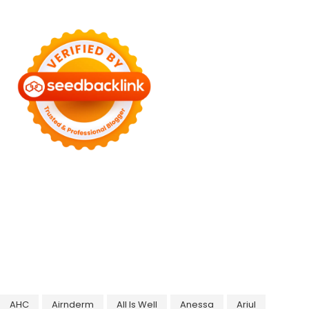
AHC
Airnderm
All Is Well
Anessa
Ariul