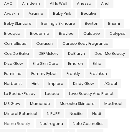
AHC
Airnderm
All Is Well
Anessa
Ariul
Avoskin
Azarine
Baby Pink
Beautivi
Beby Skincare
Bening's Skincare
Benton
Bhumi
Bioaqua
Bioderma
Breylee
Calobye
Calypso
Camellique
Carasun
Careso Body Fragrance
Cos De Baha
DERMstory
DeBiuryn
Dear Me Beauty
Diza Glow
Ella Skin Care
Emeron
Erha
Feminine
Femmy Fyber
Frankly
Freshkon
Herborist
Hint
Implora
Kindy Glow
L'Oreal
La Roche-Posay
Lacoco
Love Beauty And Planet
MS Glow
Mamonde
Maresha Skincare
Mediheal
Mineral Botanical
N'PURE
Nacific
Nadi
Nama Beauty
Neutrogena
Note Cosmetics