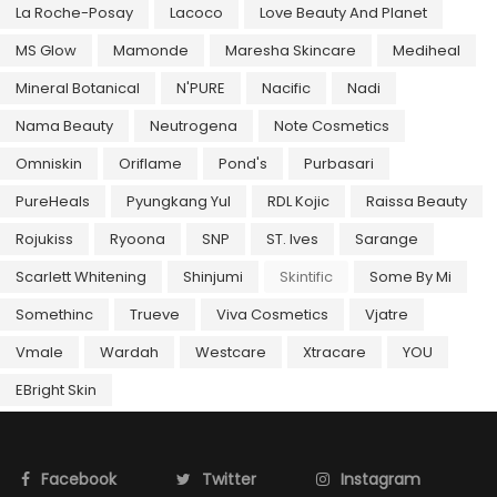
La Roche-Posay
Lacoco
Love Beauty And Planet
MS Glow
Mamonde
Maresha Skincare
Mediheal
Mineral Botanical
N'PURE
Nacific
Nadi
Nama Beauty
Neutrogena
Note Cosmetics
Omniskin
Oriflame
Pond's
Purbasari
PureHeals
Pyungkang Yul
RDL Kojic
Raissa Beauty
Rojukiss
Ryoona
SNP
ST. Ives
Sarange
Scarlett Whitening
Shinjumi
Skintific
Some By Mi
Somethinc
Trueve
Viva Cosmetics
Vjatre
Vmale
Wardah
Westcare
Xtracare
YOU
EBright Skin
Facebook
Twitter
Instagram