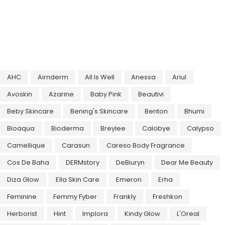
AHC
Airnderm
All Is Well
Anessa
Ariul
Avoskin
Azarine
Baby Pink
Beautivi
Beby Skincare
Bening's Skincare
Benton
Bhumi
Bioaqua
Bioderma
Breylee
Calobye
Calypso
Camellique
Carasun
Careso Body Fragrance
Cos De Baha
DERMstory
DeBiuryn
Dear Me Beauty
Diza Glow
Ella Skin Care
Emeron
Erha
Feminine
Femmy Fyber
Frankly
Freshkon
Herborist
Hint
Implora
Kindy Glow
L'Oreal