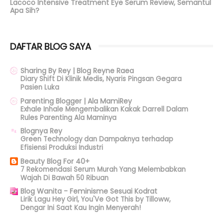
Lacoco Intensive Treatment Eye Serum Review, Semantul
Apa Sih?
DAFTAR BLOG SAYA
Sharing By Rey | Blog Reyne Raea
Diary Shift Di Klinik Medis, Nyaris Pingsan Gegara
Pasien Luka
Parenting Blogger | Ala MamiRey
Exhale Inhale Mengembalikan Kakak Darrell Dalam
Rules Parenting Ala Maminya
Blognya Rey
Green Technology dan Dampaknya terhadap
Efisiensi Produksi Industri
Beauty Blog For 40+
7 Rekomendasi Serum Murah Yang Melembabkan
Wajah Di Bawah 50 Ribuan
Blog Wanita - Feminisme Sesuai Kodrat
Lirik Lagu Hey Girl, You'Ve Got This by Tilloww,
Dengar Ini Saat Kau Ingin Menyerah!