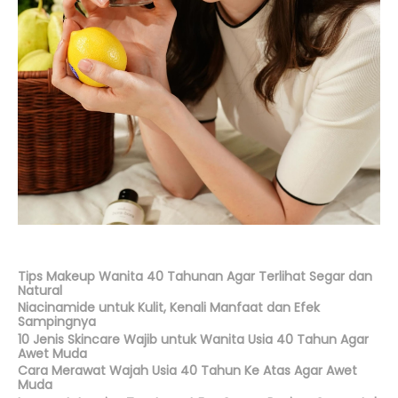
Tips Makeup Wanita 40 Tahunan Agar Terlihat Segar dan
Natural
Niacinamide untuk Kulit, Kenali Manfaat dan Efek
Sampingnya
10 Jenis Skincare Wajib untuk Wanita Usia 40 Tahun Agar
Awet Muda
Cara Merawat Wajah Usia 40 Tahun Ke Atas Agar Awet
Muda