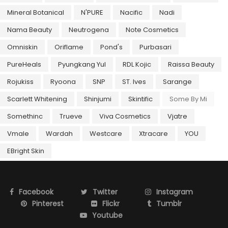
Mineral Botanical
N'PURE
Nacific
Nadi
Nama Beauty
Neutrogena
Note Cosmetics
Omniskin
Oriflame
Pond's
Purbasari
PureHeals
Pyungkang Yul
RDL Kojic
Raissa Beauty
Rojukiss
Ryoona
SNP
ST. Ives
Sarange
Scarlett Whitening
Shinjumi
Skintific
Some By Mi
Somethinc
Trueve
Viva Cosmetics
Vjatre
Vmale
Wardah
Westcare
Xtracare
YOU
EBright Skin
Facebook
Twitter
Instagram
Pinterest
Flickr
Tumblr
Youtube