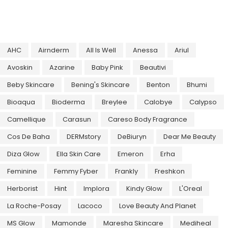
AHC
Airnderm
All Is Well
Anessa
Ariul
Avoskin
Azarine
Baby Pink
Beautivi
Beby Skincare
Bening's Skincare
Benton
Bhumi
Bioaqua
Bioderma
Breylee
Calobye
Calypso
Camellique
Carasun
Careso Body Fragrance
Cos De Baha
DERMstory
DeBiuryn
Dear Me Beauty
Diza Glow
Ella Skin Care
Emeron
Erha
Feminine
Femmy Fyber
Frankly
Freshkon
Herborist
Hint
Implora
Kindy Glow
L'Oreal
La Roche-Posay
Lacoco
Love Beauty And Planet
MS Glow
Mamonde
Maresha Skincare
Mediheal