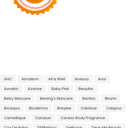
AHC
Airnderm
All Is Well
Anessa
Ariul
Avoskin
Azarine
Baby Pink
Beautivi
Beby Skincare
Bening's Skincare
Benton
Bhumi
Bioaqua
Bioderma
Breylee
Calobye
Calypso
Camellique
Carasun
Careso Body Fragrance
Cos De Baha
DERMstory
DeBiuryn
Dear Me Beauty