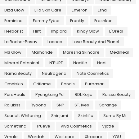
Diza Glow
Ella Skin Care
Emeron
Erha
Feminine
Femmy Fyber
Frankly
Freshkon
Herborist
Hint
Implora
Kindy Glow
L'Oreal
La Roche-Posay
Lacoco
Love Beauty And Planet
MS Glow
Mamonde
Maresha Skincare
Mediheal
Mineral Botanical
N'PURE
Nacific
Nadi
Nama Beauty
Neutrogena
Note Cosmetics
Omniskin
Oriflame
Pond's
Purbasari
PureHeals
Pyungkang Yul
RDL Kojic
Raissa Beauty
Rojukiss
Ryoona
SNP
ST. Ives
Sarange
Scarlett Whitening
Shinjumi
Skintific
Some By Mi
Somethinc
Trueve
Viva Cosmetics
Vjatre
Vmale
Wardah
Westcare
Xtracare
YOU