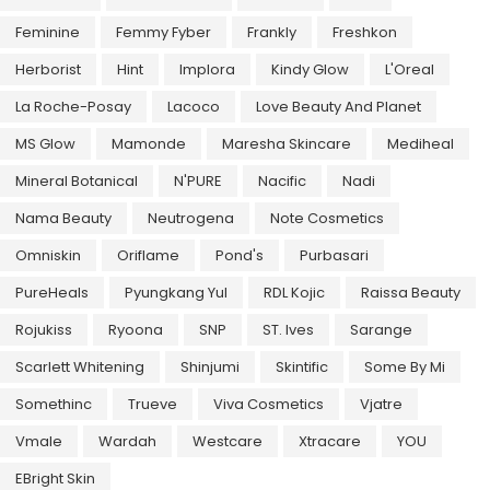
Feminine
Femmy Fyber
Frankly
Freshkon
Herborist
Hint
Implora
Kindy Glow
L'Oreal
La Roche-Posay
Lacoco
Love Beauty And Planet
MS Glow
Mamonde
Maresha Skincare
Mediheal
Mineral Botanical
N'PURE
Nacific
Nadi
Nama Beauty
Neutrogena
Note Cosmetics
Omniskin
Oriflame
Pond's
Purbasari
PureHeals
Pyungkang Yul
RDL Kojic
Raissa Beauty
Rojukiss
Ryoona
SNP
ST. Ives
Sarange
Scarlett Whitening
Shinjumi
Skintific
Some By Mi
Somethinc
Trueve
Viva Cosmetics
Vjatre
Vmale
Wardah
Westcare
Xtracare
YOU
EBright Skin