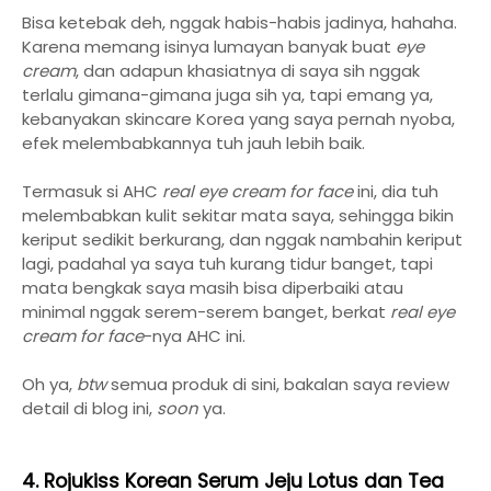
Bisa ketebak deh, nggak habis-habis jadinya, hahaha.
Karena memang isinya lumayan banyak buat
eye
cream
, dan adapun khasiatnya di saya sih nggak
terlalu gimana-gimana juga sih ya, tapi emang ya,
kebanyakan skincare Korea yang saya pernah nyoba,
efek melembabkannya tuh jauh lebih baik.
Termasuk si AHC
real eye cream for face
ini, dia tuh
melembabkan kulit sekitar mata saya, sehingga bikin
keriput sedikit berkurang, dan nggak nambahin keriput
lagi, padahal ya saya tuh kurang tidur banget, tapi
mata bengkak saya masih bisa diperbaiki atau
minimal nggak serem-serem banget, berkat
real eye
cream for face
-nya AHC ini.
Oh ya,
btw
semua produk di sini, bakalan saya review
detail di blog ini,
soon
ya.
4. Rojukiss Korean Serum Jeju Lotus dan Tea