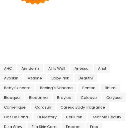
AHC
Airnderm
All Is Well
Anessa
Ariul
Avoskin
Azarine
Baby Pink
Beautivi
Beby Skincare
Bening's Skincare
Benton
Bhumi
Bioaqua
Bioderma
Breylee
Calobye
Calypso
Camellique
Carasun
Careso Body Fragrance
Cos De Baha
DERMstory
DeBiuryn
Dear Me Beauty
Diza Glow
Ella Skin Care
Emeron
Erha