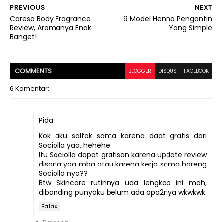
PREVIOUS
NEXT
Careso Body Fragrance
9 Model Henna Pengantin
Review, Aromanya Enak
Yang Simple
Banget!
COMMENT
S
BLOGGER
DISQUS
FACEBOOK
6 Komentar:
Pida
Kok aku salfok sama karena daat gratis dari
Sociolla yaa, hehehe
Itu Sociolla dapat gratisan karena update review
disana yaa mba atau karena kerja sama bareng
Sociolla nya??
Btw Skincare rutinnya uda lengkap ini mah,
dibanding punyaku belum ada apa2nya wkwkwk
Balas