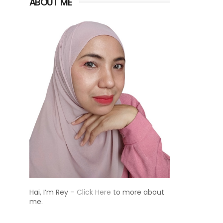
ABOUT ME
Hai, I’m Rey –
Click Here
to more about
me.