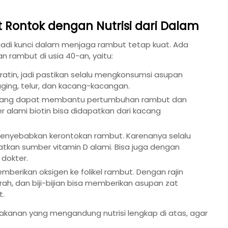
 Rontok dengan Nutrisi dari Dalam
di kunci dalam menjaga rambut tetap kuat. Ada
n rambut di usia 40-an, yaitu:
eratin, jadi pastikan selalu mengkonsumsi asupan
aging, telur, dan kacang-kacangan.
n, yang dapat membantu pertumbuhan rambut dan
alami biotin bisa didapatkan dari kacang
 menyebabkan kerontokan rambut. Karenanya selalu
patkan sumber vitamin D alami. Bisa juga dengan
dokter.
berikan oksigen ke folikel rambut. Dengan rajin
h, dan biji-bijian bisa memberikan asupan zat
t.
akanan yang mengandung nutrisi lengkap di atas, agar