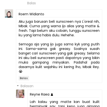
Balas
Roem Widianto
Aku juga barusan beli sunscreen nya L'oreal nih,
Mbak. Cuma yang warna ijo alias yang matte &
fresh. Tapi belum aku cobain, tunggu sunscreen
ku yang lama habis dulu. Hehehe.
Semoga aja yang ijo juga sama kyk yang putih
ini. Sama-sama gak greasy. Soalnya susah
banget cari sunscreen yang gak greasy. Selama
ini aku beli sunscreen pasti dapatnya yang bikin
muka gampang minyakan. Padahal pada
dasarnya kulit wajahku ini kering lho, Mbak Rey.
😭
Balas
Balasan
Reyne Raea
Lah kalau yang matte kan buat kulit
berminyak say, tapi kepo juga gimana