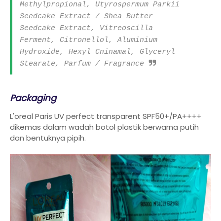
Methylpropional, Utyrospermum Parkii
Seedcake Extract / Shea Butter
Seedcake Extract, Vitreoscilla
Ferment, Citronellol, Aluminium
Hydroxide, Hexyl Cninamal, Glyceryl
Stearate, Parfum / Fragrance
Packaging
L'oreal Paris UV perfect transparent SPF50+/PA++++
dikemas dalam wadah botol plastik berwarna putih
dan bentuknya pipih.