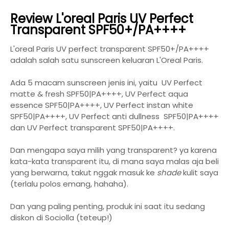
Review L'oreal Paris UV Perfect
Transparent SPF50+/PA++++
L'oreal Paris UV perfect transparent SPF50+/PA++++
adalah salah satu sunscreen keluaran L'Oreal Paris.
Ada 5 macam sunscreen jenis ini, yaitu UV Perfect
matte & fresh SPF50|PA++++, UV Perfect aqua
essence SPF50|PA++++, UV Perfect instan white
SPF50|PA++++, UV Perfect anti dullness SPF50|PA++++
dan UV Perfect transparent SPF50|PA++++.
Dan mengapa saya milih yang transparent? ya karena
kata-kata transparent itu, di mana saya malas aja beli
yang berwarna, takut nggak masuk ke
shade
kulit saya
(terlalu polos emang, hahaha).
Dan yang paling penting, produk ini saat itu sedang
diskon di Sociolla (teteup!)