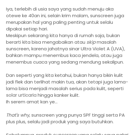
Iya, terlebih di usia saya yang sudah menuju aka
otewe ke 40an ini, selain krim malam, sunscreen juga
merupakan hal yang paling penting untuk selalu
dipakai setiap hari.
Meskipun sekarang kita hanya di rumah saja, bukan
berarti kita bisa mengabaikan atau
skip
masalah
sunscreen, karena jahatnya sinar Ultra Violet A (UVA),
bahkan mampu menembus kaca jendela, atau juga
menembus cuaca yang sedang mendung sekalipun.
Dan seperti yang kita ketahui, bukan hanya bikin kulit
jadi flek dan terlihat makin tua, akan tetapi juga lama-
lama bisa menjadi masalah serius pada kulit, seperti
solar urticaria
hingga kanker kulit.
Ih serem amat kan ye...
That's why
, sunscreen yang punya SPF tinggi serta PA
plus plus, selalu jadi produk yang saya butuhkan.
Sebelumnya, produk
sunscreen
yang selalu saya pakai