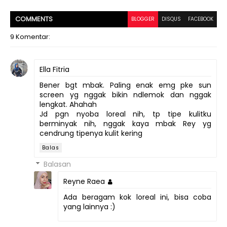
COMMENT
S
BLOGGER
DISQUS
FACEBOOK
9 Komentar:
Ella Fitria
Bener bgt mbak. Paling enak emg pke sun
screen yg nggak bikin ndlemok dan nggak
lengkat. Ahahah
Jd pgn nyoba loreal nih, tp tipe kulitku
berminyak nih, nggak kaya mbak Rey yg
cendrung tipenya kulit kering
Balas
Balasan
Reyne Raea
Ada beragam kok loreal ini, bisa coba
yang lainnya :)