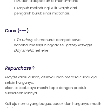
Mudah didapatkan di mana-mana
Ampuh melindungi kulit wajah dari
pengaruh buruk sinar matahari.
Cons (---)
To pricey
sih menurut dompet saya
hahaha, meskipun nggak se-
pricey Novage
Day Shield,
hehehe
Repurchase
?
Maybe
kalau diskon, aslinya udah merasa cucok aja,
selain harganya.
Akan tetapi, saya masih kepo dengan produk
sunscreen lainnya.
Kali aja nemu yang bagus, cocok dan harganya masih