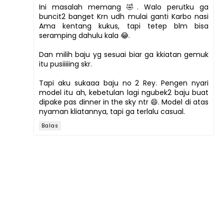
Ini masalah memang 🤣. Walo perutku ga
buncit2 banget Krn udh mulai ganti Karbo nasi
Ama kentang kukus, tapi tetep blm bisa
seramping dahulu kala 😂.
Dan milih baju yg sesuai biar ga kkiatan gemuk
itu pusiiiiing skr.
Tapi aku sukaaa baju no 2 Rey. Pengen nyari
model itu ah, kebetulan lagi ngubek2 baju buat
dipake pas dinner in the sky ntr 😄. Model di atas
nyaman kliatannya, tapi ga terlalu casual.
Balas