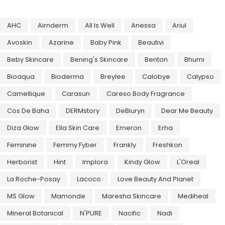
AHC
Airnderm
All Is Well
Anessa
Ariul
Avoskin
Azarine
Baby Pink
Beautivi
Beby Skincare
Bening's Skincare
Benton
Bhumi
Bioaqua
Bioderma
Breylee
Calobye
Calypso
Camellique
Carasun
Careso Body Fragrance
Cos De Baha
DERMstory
DeBiuryn
Dear Me Beauty
Diza Glow
Ella Skin Care
Emeron
Erha
Feminine
Femmy Fyber
Frankly
Freshkon
Herborist
Hint
Implora
Kindy Glow
L'Oreal
La Roche-Posay
Lacoco
Love Beauty And Planet
MS Glow
Mamonde
Maresha Skincare
Mediheal
Mineral Botanical
N'PURE
Nacific
Nadi