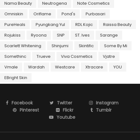
Nama Beauty
Neutrogena
Note Cosmetics
Omniskin
Oriflame
Pond's
Purbasari
PureHeals
Pyungkang Yul
RDL Kojic
Raissa Beauty
Rojukiss
Ryoona
SNP
ST. Ives
Sarange
Scarlett Whitening
Shinjumi
Skintific
Some By Mi
Somethinc
Trueve
Viva Cosmetics
Vjatre
Vmale
Wardah
Westcare
Xtracare
YOU
EBright Skin
Facebook
Twitter
Instagram
Pinterest
Flickr
Tumblr
Youtube