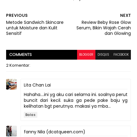
PREVIOUS
NEXT
Metode Sandwich Skincare
Review Beby Rose Glow
untuk Moisture dan Kulit
Serum, Bikin Wajah Cerah
Sensitif
dan Glowing
COMMENT
S
BLOGGER
DISQUS
FACEBOOK
2 Komentar:
Lita Chan Lai
Hahaha....ini yg aku cari selama ini. soalnya perut
buncit dari kecil. suka ga pede pake baju yg
kelihatan bgt perutnya. makasi ya mba...
Balas
fanny Nila (dcatqueen.com)