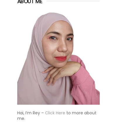
ABOUT ME
Hai, I’m Rey –
Click Here
to more about
me.