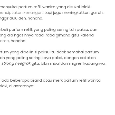
nyukai parfum refill wanita yang disukai lelaki.
enciptakan kenangan
, tapi juga meningkatkan gairah,
nggir dulu deh, hahaha.
i parfum refill, yang paling sering tuh paksu, dan
adang dia ngasihnya rada-rada gimana gitu, karena
flame
, hahaha.
rfum yang dibeliin si paksu itu tidak semahal parfum
lah yang paling sering saya pakai, dengan catatan
u
strong nyegrak
gitu, bikin mual dan migren kadangnya,
, ada beberapa brand atau merk parfum refill wanita
aki, di antaranya: