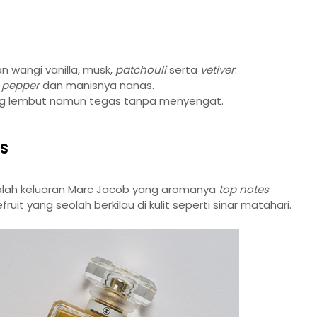
 wangi vanilla, musk,
patchouli
serta
vetiver
.
k pepper
dan manisnya nanas.
ng lembut namun tegas tanpa menyengat.
bs
alah keluaran Marc Jacob yang aromanya
top notes
uit yang seolah berkilau di kulit seperti sinar matahari.