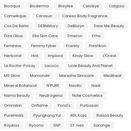
Bioaqua
Bioderma
Breylee
Calobye
Calypso
Camellique
Carasun
Careso Body Fragrance
Cos De Baha
DERMstory
DeBiuryn
Dear Me Beauty
Diza Glow
Ella Skin Care
Emeron
Erha
Feminine
Femmy Fyber
Frankly
Freshkon
Herborist
Hint
Implora
Kindy Glow
L'Oreal
La Roche-Posay
Lacoco
Love Beauty And Planet
MS Glow
Mamonde
Maresha Skincare
Mediheal
Mineral Botanical
N'PURE
Nacific
Nadi
Nama Beauty
Neutrogena
Note Cosmetics
Omniskin
Oriflame
Pond's
Purbasari
PureHeals
Pyungkang Yul
RDL Kojic
Raissa Beauty
Rojukiss
Ryoona
SNP
ST. Ives
Sarange