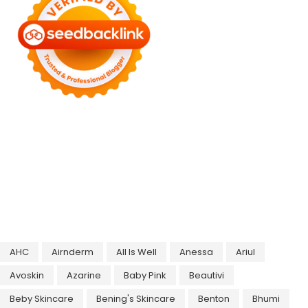
AHC
Airnderm
All Is Well
Anessa
Ariul
Avoskin
Azarine
Baby Pink
Beautivi
Beby Skincare
Bening's Skincare
Benton
Bhumi