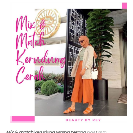
Mix & match
kerudung warna terang
pastinya