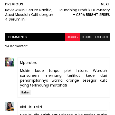
PREVIOUS
NEXT
Review Mini Serum Nacific,
Launching Produk DERMstory
Atasi Masalah Kulit dengan
- CERA BRIGHT SERIES
4 Serum Ini!
COMMENT
S
BLOGGER
DISQUS
FACEBOOK
24 Komentar:
Mporatne
Makin kece tanpa plek hitam. Wardah
sunscreen memang terlihat kece dari
penampilannya warna orange sesegar kulit
yang terlindungi matahati
Balas
Bibi Titi Teliti
Nah ini dia salah satu alesan suka males make