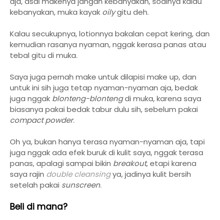
aja, asal makenya jangan kebanyakan, soalnya kalau
kebanyakan, muka kayak
oily
gitu deh.
Kalau secukupnya, lotionnya bakalan cepat kering, dan
kemudian rasanya nyaman, nggak kerasa panas atau
tebal gitu di muka.
Saya juga pernah make untuk dilapisi make up, dan
untuk ini sih juga tetap nyaman-nyaman aja, bedak
juga nggak
blonteng-blonteng
di muka, karena saya
biasanya pakai bedak tabur dulu sih, sebelum pakai
compact powder
.
Oh ya, bukan hanya terasa nyaman-nyaman aja, tapi
juga nggak ada efek buruk di kulit saya, nggak terasa
panas, apalagi sampai bikin
breakout
, etapi karena
saya rajin
double cleansing
ya, jadinya kulit bersih
setelah pakai
sunscreen
.
Beli di mana?