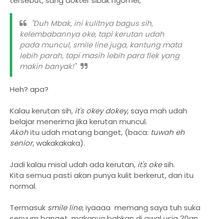
tersebut, sang dokter sibuk ngomel,
"Duh Mbak, ini kulitnya bagus sih,
kelembabannya oke, tapi kerutan udah
pada muncul, smile line juga, kantung mata
lebih parah, tapi masih lebih para flek yang
makin banyak!"
Heh? apa?
Kalau kerutan sih,
it's okey dokey
, saya mah udah
belajar menerima jika kerutan muncul.
Akoh
itu udah matang banget, (baca:
tuwah eh
senior
, wakakakaka).
Jadi kalau misal udah ada kerutan,
it's oke
sih.
Kita semua pasti akan punya kulit berkerut, dan itu
normal.
Termasuk
smile line
, iyaaaa memang saya tuh suka
senyum banget, makanya bahkan di awal usia 30an