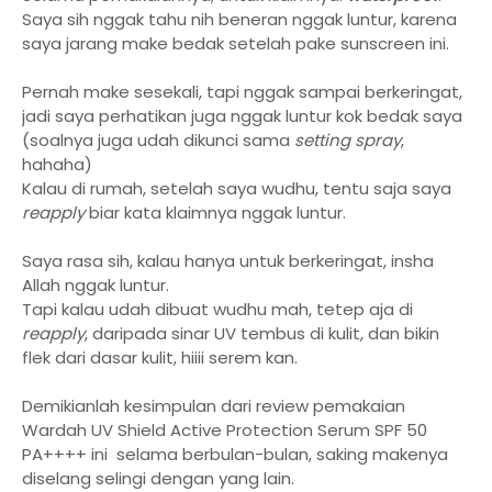
Saya sih nggak tahu nih beneran nggak luntur, karena
saya jarang make bedak setelah pake sunscreen ini.
Pernah make sesekali, tapi nggak sampai berkeringat,
jadi saya perhatikan juga nggak luntur kok bedak saya
(soalnya juga udah dikunci sama
setting spray
,
hahaha)
Kalau di rumah, setelah saya wudhu, tentu saja saya
reapply
biar kata klaimnya nggak luntur.
Saya rasa sih, kalau hanya untuk berkeringat, insha
Allah nggak luntur.
Tapi kalau udah dibuat wudhu mah, tetep aja di
reapply
, daripada sinar UV tembus di kulit, dan bikin
flek dari dasar kulit, hiiii serem kan.
Demikianlah kesimpulan dari review pemakaian
Wardah UV Shield Active Protection Serum SPF 50
PA++++ ini selama berbulan-bulan, saking makenya
diselang selingi dengan yang lain.