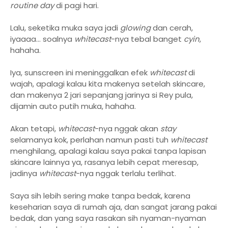
routine day
di pagi hari.
Lalu, seketika muka saya jadi
glowing
dan cerah,
iyaaaa... soalnya
whitecast
-nya tebal banget
cyin
,
hahaha.
Iya, sunscreen ini meninggalkan efek
whitecast
di
wajah, apalagi kalau kita makenya setelah skincare,
dan makenya 2 jari sepanjang jarinya si Rey pula,
dijamin auto putih muka, hahaha.
Akan tetapi,
whitecast
-nya nggak akan
stay
selamanya kok, perlahan namun pasti tuh
whitecast
menghilang, apalagi kalau saya pakai tanpa lapisan
skincare lainnya ya, rasanya lebih cepat meresap,
jadinya
whitecast
-nya nggak terlalu terlihat.
Saya sih lebih sering make tanpa bedak, karena
keseharian saya di rumah aja, dan sangat jarang pakai
bedak, dan yang saya rasakan sih nyaman-nyaman