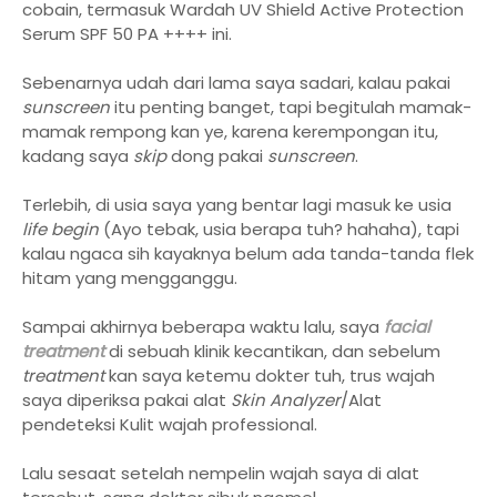
cobain, termasuk Wardah UV Shield Active Protection
Serum SPF 50 PA ++++ ini.
Sebenarnya udah dari lama saya sadari, kalau pakai
sunscreen
itu penting banget, tapi begitulah mamak-
mamak rempong kan ye, karena kerempongan itu,
kadang saya
skip
dong pakai
sunscreen
.
Terlebih, di usia saya yang bentar lagi masuk ke usia
life begin
(Ayo tebak, usia berapa tuh? hahaha), tapi
kalau ngaca sih kayaknya belum ada tanda-tanda flek
hitam yang mengganggu.
Sampai akhirnya beberapa waktu lalu, saya
facial
treatment
di sebuah klinik kecantikan, dan sebelum
treatment
kan saya ketemu dokter tuh, trus wajah
saya diperiksa pakai alat
Skin Analyzer
/Alat
pendeteksi Kulit wajah professional.
Lalu sesaat setelah nempelin wajah saya di alat