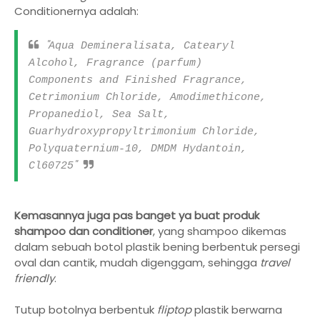
Conditionernya adalah:
"
Aqua Demineralisata, Catearyl
Alcohol, Fragrance (parfum)
Components and Finished Fragrance,
Cetrimonium Chloride, Amodimethicone,
Propanediol, Sea Salt,
Guarhydroxypropyltrimonium Chloride,
Polyquaternium-10, DMDM Hydantoin,
"
Cl60725
Kemasannya juga pas banget ya buat produk
shampoo dan conditioner
, yang shampoo
dikemas
dalam sebuah botol plastik bening berbentuk persegi
oval dan cantik, mudah digenggam, sehingga
travel
friendly
.
Tutup botolnya berbentuk
fliptop
plastik berwarna