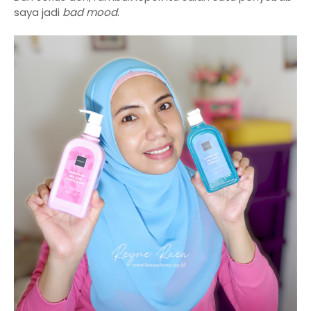
saya jadi
bad mood
.