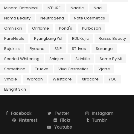
Mineral Botanical
N'PURE
Nacific
Nadi
Nama Beauty
Neutrogena
Note Cosmetics
Omniskin
Oriflame
Pond's
Purbasari
PureHeals
Pyungkang Yul
RDL Kojic
Raissa Beauty
Rojukiss
Ryoona
SNP
ST. Ives
Sarange
Scarlett Whitening
Shinjumi
Skintific
Some By Mi
Somethinc
Trueve
Viva Cosmetics
Vjatre
Vmale
Wardah
Westcare
Xtracare
YOU
EBright Skin
Facebook
Twitter
Instagram
Pinterest
Flickr
Tumblr
Youtube