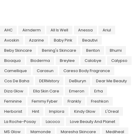
AHC
Airnderm
All Is Well
Anessa
Ariul
Avoskin
Azarine
Baby Pink
Beautivi
Beby Skincare
Bening's Skincare
Benton
Bhumi
Bioaqua
Bioderma
Breylee
Calobye
Calypso
Camellique
Carasun
Careso Body Fragrance
Cos De Baha
DERMstory
DeBiuryn
Dear Me Beauty
Diza Glow
Ella Skin Care
Emeron
Erha
Feminine
Femmy Fyber
Frankly
Freshkon
Herborist
Hint
Implora
Kindy Glow
L'Oreal
La Roche-Posay
Lacoco
Love Beauty And Planet
MS Glow
Mamonde
Maresha Skincare
Mediheal