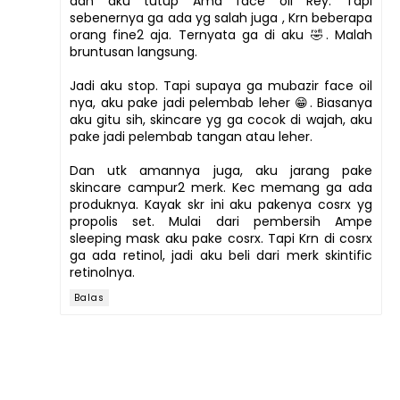
dan aku tutup Ama face oil Rey. Tapi
sebenernya ga ada yg salah juga , Krn beberapa
orang fine2 aja. Ternyata ga di aku 🤣. Malah
bruntusan langsung.
Jadi aku stop. Tapi supaya ga mubazir face oil
nya, aku pake jadi pelembab leher 😁. Biasanya
aku gitu sih, skincare yg ga cocok di wajah, aku
pake jadi pelembab tangan atau leher.
Dan utk amannya juga, aku jarang pake
skincare campur2 merk. Kec memang ga ada
produknya. Kayak skr ini aku pakenya cosrx yg
propolis set. Mulai dari pembersih Ampe
sleeping mask aku pake cosrx. Tapi Krn di cosrx
ga ada retinol, jadi aku beli dari merk skintific
retinolnya.
Balas