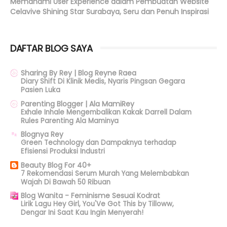
Memahami User Experience dalam Pembuatan Website
Celavive Shining Star Surabaya, Seru dan Penuh Inspirasi
DAFTAR BLOG SAYA
Sharing By Rey | Blog Reyne Raea
Diary Shift Di Klinik Medis, Nyaris Pingsan Gegara
Pasien Luka
Parenting Blogger | Ala MamiRey
Exhale Inhale Mengembalikan Kakak Darrell Dalam
Rules Parenting Ala Maminya
Blognya Rey
Green Technology dan Dampaknya terhadap
Efisiensi Produksi Industri
Beauty Blog For 40+
7 Rekomendasi Serum Murah Yang Melembabkan
Wajah Di Bawah 50 Ribuan
Blog Wanita - Feminisme Sesuai Kodrat
Lirik Lagu Hey Girl, You'Ve Got This by Tilloww,
Dengar Ini Saat Kau Ingin Menyerah!