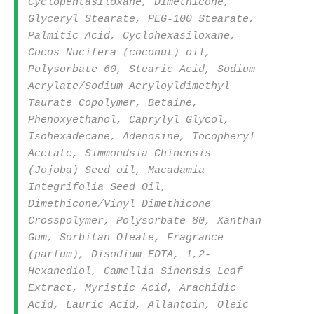
Cyclopentasiloxane, Dimethicone,
Glyceryl Stearate, PEG-100 Stearate,
Palmitic Acid, Cyclohexasiloxane,
Cocos Nucifera (coconut) oil,
Polysorbate 60, Stearic Acid, Sodium
Acrylate/Sodium Acryloyldimethyl
Taurate Copolymer, Betaine,
Phenoxyethanol, Caprylyl Glycol,
Isohexadecane, Adenosine, Tocopheryl
Acetate, Simmondsia Chinensis
(Jojoba) Seed oil, Macadamia
Integrifolia Seed Oil,
Dimethicone/Vinyl Dimethicone
Crosspolymer, Polysorbate 80, Xanthan
Gum, Sorbitan Oleate, Fragrance
(parfum), Disodium EDTA, 1,2-
Hexanediol, Camellia Sinensis Leaf
Extract, Myristic Acid, Arachidic
Acid, Lauric Acid, Allantoin, Oleic