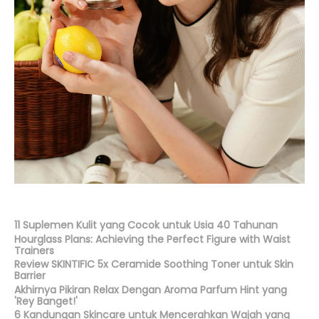
11 Suplemen Kulit yang Cocok untuk Usia 40 Tahunan
Hourglass Plans: Achieving the Perfect Figure with Waist
Trainers
Review SKINTIFIC 5x Ceramide Soothing Toner untuk Skin
Barrier
Akhirnya Pikiran Relax Dengan Aroma Parfum Hint yang
'Rey Banget!'
6 Kandungan Skincare untuk Mencerahkan Wajah yang