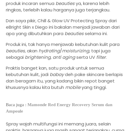
produk incaran semua
beauties
ya, karena lebih
ringkas, terlebih kalau harganya juga terjangkau.
Dan saya pikir, Chill & Glow UV Protecting Spray dari
eBright Skin x Diego ini bakalan menjadi jawaban dari
apa yang dibutuhkan para
beauties
selama ini.
Produk ini, tak hanya menjawab kebutuhan kulit para
beauties
, akan
hydrating
/
moisturizing
, tapi juga
sebagai
brightening
,
anti aging
serta UV
filter
.
Praktis banget kan, satu produk untuk semua
kebutuhan kulit, jadi
babay
deh pake skincare berlapis
dan beragam itu, yang kadang bikin repot banget
khususnya kalau kita butuh
mobile
yang tinggi.
Baca juga :
Mamonde Red Energy Recovery Serum dan
Ampoule
Spray wajah multifungsi ini memang juara, selain
praktis, harganya juga masih sangat terjangkau, cuma