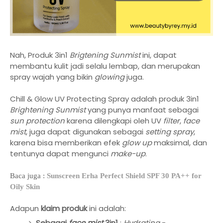
Nah, Produk 3in1
Brigtening Sunmist
ini, dapat
membantu kulit jadi selalu lembap, dan merupakan
spray wajah yang bikin
glowing
juga.
Chill & Glow UV Protecting Spray adalah produk 3in1
Brightening Sunmist
yang punya manfaat sebagai
sun protection
karena dilengkapi oleh UV
filter
,
face
mist
, juga dapat digunakan sebagai
setting spray
,
karena bisa memberikan efek
glow up
maksimal, dan
tentunya dapat mengunci
make-up
.
Baca juga :
Sunscreen Erha Perfect Shield SPF 30 PA++ for
Oily Skin
Adapun
klaim produk
ini adalah:
Sebagai
face mist
3in1
:
Hydrating
-