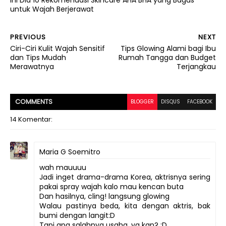
untuk Wajah Berjerawat
PREVIOUS
NEXT
Ciri-Ciri Kulit Wajah Sensitif
Tips Glowing Alami bagi Ibu
dan Tips Mudah
Rumah Tangga dan Budget
Merawatnya
Terjangkau
COMMENT
S
BLOGGER
DISQUS
FACEBOOK
14 Komentar:
Maria G Soemitro
wah mauuuu
Jadi inget drama-drama Korea, aktrisnya sering
pakai spray wajah kalo mau kencan buta
Dan hasilnya, cling! langsung glowing
Walau pastinya beda, kita dengan aktris, bak
bumi dengan langit:D
Tapi apa salahnya usaha, ya kan? :D