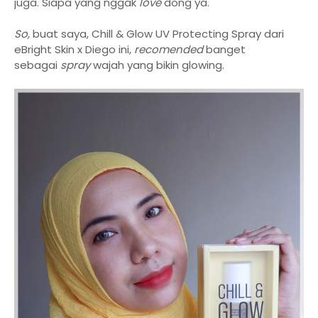
juga. Siapa yang nggak
love
dong ya.
So,
buat saya, Chill & Glow UV Protecting Spray dari
eBright Skin x Diego ini,
recomended
banget
sebagai
spray
wajah yang bikin glowing.