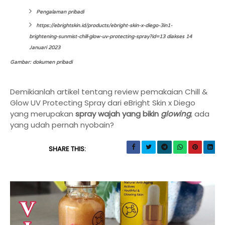
Pengalaman pribadi
https://ebrightskin.id/products/ebright-skin-x-diego-3in1-
brightening-sunmist-chill-glow-uv-protecting-spray?id=13 diakses 14
Januari 2023
Gambar: dokumen pribadi
Demikianlah artikel tentang review pemakaian Chill &
Glow UV Protecting Spray dari eBright Skin x Diego
yang merupakan
spray wajah yang bikin
glowing
, ada
yang udah pernah nyobain?
SHARE THIS: