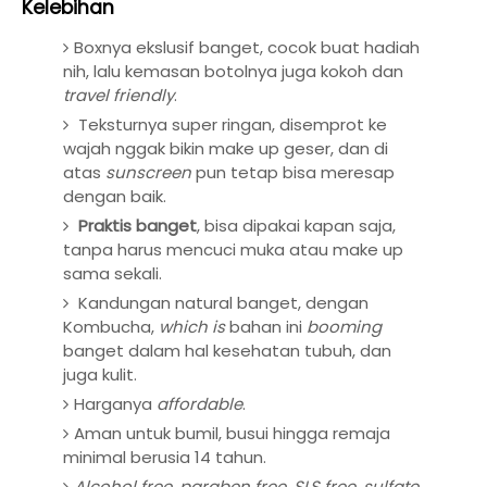
Kelebihan
Boxnya ekslusif banget, cocok buat hadiah
nih, lalu kemasan botolnya juga kokoh dan
travel friendly
.
Teksturnya super ringan, disemprot ke
wajah nggak bikin make up geser, dan di
atas
sunscreen
pun tetap bisa meresap
dengan baik.
Praktis banget
, bisa dipakai kapan saja,
tanpa harus mencuci muka atau make up
sama sekali.
Kandungan natural banget, dengan
Kombucha,
which is
bahan ini
booming
banget dalam hal kesehatan tubuh, dan
juga kulit.
Harganya
affordable
.
Aman untuk bumil, busui hingga remaja
minimal berusia 14 tahun.
Alcohol free, paraben free, SLS free, sulfate