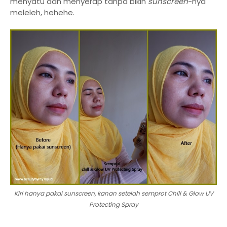
menyatu dan menyerap tanpa bikin
sunscreen
-nya
meleleh, hehehe.
Kiri hanya pakai sunscreen, kanan setelah semprot Chill & Glow UV
Protecting Spray