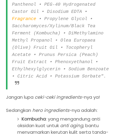
Panthenol • PEG-40 Hydrogenated
Castor Oil • Disodium EDTA •
Fragrance
• Propylene Glycol •
Saccharomyces/Xylinum/Black Tea
Ferment (Kombucha) • DiMethylamino
Methyl Propanol • Olea Europaea
(Olive) Fruit Oil • Tocopheryl
Acetate • Prunus Persica (Peach)
Fruit Extract • Phenoxyethanol •
Ethylhexylglycerin • Sodium Benzoate
• Citric Acid • Potassium Sorbate".
Jangan lupa
ceki-ceki ingredients
-nya ya!
Sedangkan
hero ingredients
-nya adalah:
Kombucha
: yang mengandung anti
oksidan kuat untuk
anti aging
, bantu
menyamarkan kerutan kulit serta tanda-