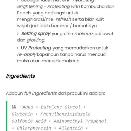
Brightening
-
Protecting with
Kombucha dan
Peach, yang berfungsi untuk
menghidrasi/me-
refresh
serta bikin kulit
wajah jadi lebih bersinar / bercahaya.
Setting spray
,
yang bikin
makeup
jadi awet
dan
glowing
.
UV
Protecting
, yang
memudahkan untuk
re-apply
kapanpun tanpa harus mencuci
muka atau merusak makeup.
Ingredients
Adapun
full ingredients
dari produk ini adalah:
"
Aqua • Butylene Glycol •
Glycerin • Phenylbenzimidazole
Sulfonic Acid • Aminomethyl Propanol
• Chlorphenesin • Allantoin •