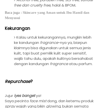
free dan cruelty free,
halal & BPOM
.
Baca juga :
Skincare yang Aman untuk Ibu Hamil dan
Menyusui
Kekurangan
Kalau untuk kekurangannya, mungkin lebih
ke kandungan
fragrance
-nya ya, biarpun
klaimnya bisa digunakan untuk semua jenis
kulit, tapi buat pemilik kulit super sensitif,
wajib tahu dulu, apakah kulitnya bersahabat
dengan kandungan
fragrance
atau parfum.
Repurchase
?
Jujur
iyes banget
ya!
Saya pecinta
face mist
dong, dan ketemu produk
spray
wajah yang bikin
glowing
, bukan semata