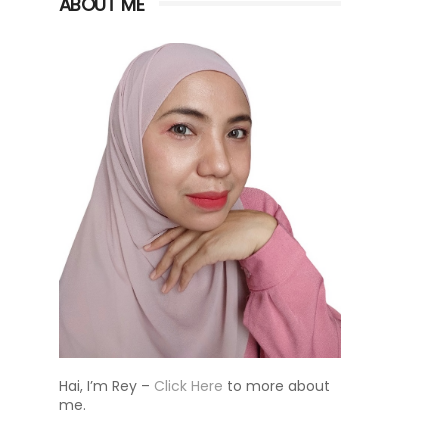
ABOUT ME
Hai, I’m Rey –
Click Here
to more about
me.