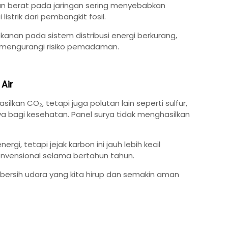
ban berat pada jaringan sering menyebabkan
strik dari pembangkit fosil.
anan pada sistem distribusi energi berkurang,
an mengurangi risiko pemadaman.
Air
lkan CO₂, tetapi juga polutan lain seperti sulfur,
ya bagi kesehatan. Panel surya tidak menghasilkan
, tetapi jejak karbon ini jauh lebih kecil
nvensional selama bertahun tahun.
 bersih udara yang kita hirup dan semakin aman