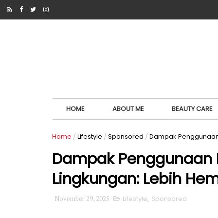
HOME
ABOUT ME
BEAUTY CARE
Home
/
Lifestyle
/
Sponsored
/
Dampak Penggunaan Pa
Dampak Penggunaan P
Lingkungan: Lebih Hema
November 29, 2025
Lifestyle
,
Sponsored