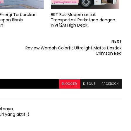
Energi Terbarukan
BRT Bus Modern untuk
epan Bisnis
Transportasi Perkotaan dengan
an
INVI 12M High Deck
NEXT
Review Wardah Colorfit Ultralight Matte Lipstick
Crimson Red
BLOGGER
DISQUS
FACEBOOK
l saya,
 yang aktif :)