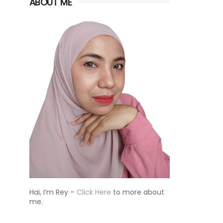
ABOUT ME
Hai, I’m Rey –
Click Here
to more about
me.