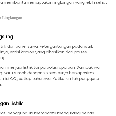
ya membantu menciptakan lingkungan yang lebih sehat
h Lingkungan
ngsung
rik dari panel surya, ketergantungan pada listrik
inya, emisi karbon yang dihasilkan dari proses
ang.
i menjadi listrik tanpa polusi apa pun. Dampaknya
ang. Satu rumah dengan sistem surya berkapasitas
emisi CO₂ setiap tahunnya. Ketika jumlah pengguna
r.
an Listrik
 lokasi pengguna. Ini membantu mengurangi beban