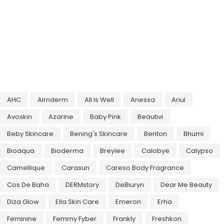
AHC
Airnderm
All Is Well
Anessa
Ariul
Avoskin
Azarine
Baby Pink
Beautivi
Beby Skincare
Bening's Skincare
Benton
Bhumi
Bioaqua
Bioderma
Breylee
Calobye
Calypso
Camellique
Carasun
Careso Body Fragrance
Cos De Baha
DERMstory
DeBiuryn
Dear Me Beauty
Diza Glow
Ella Skin Care
Emeron
Erha
Feminine
Femmy Fyber
Frankly
Freshkon